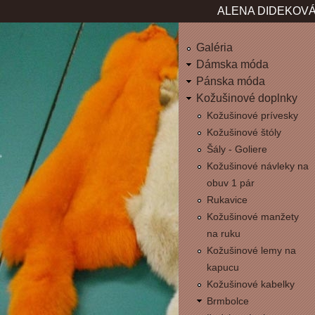
Jum
ALENA DIDEKOVÁ
Galéria
Dámska móda
Pánska móda
Kožušinové doplnky
Kožušinové prívesky
Kožušinové štóly
Šály - Goliere
Kožušinové návleky na
obuv 1 pár
Rukavice
Kožušinové manžety
na ruku
Kožušinové lemy na
kapucu
Kožušinové kabelky
Brmbolce