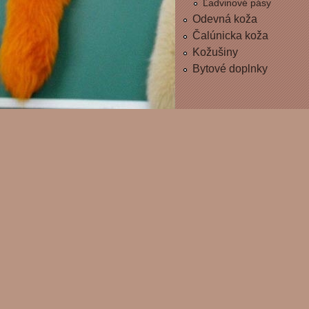
Ľadvinové pásy
Odevná koža
Čalúnicka koža
Kožušiny
Bytové doplnky