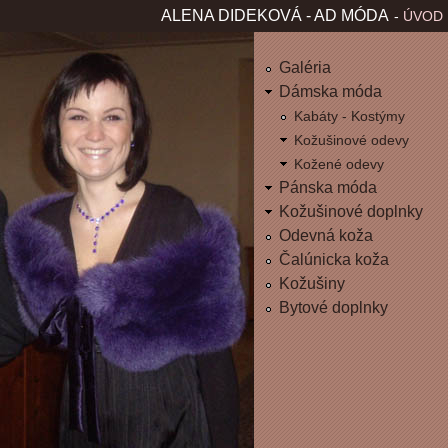
Jum
ALENA DIDEKOVÁ - AD MÓDA
ÚVOD
H
L
Galéria
Dámska móda
A
Kabáty - Kostýmy
Kožušinové odevy
V
Kožené odevy
Pánska móda
N
Kožušinové doplnky
É
Odevná koža
Čalúnicka koža
M
Kožušiny
Bytové doplnky
E
N
U