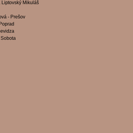
iptovský Mikuláš
ová - Prešov
 Poprad
evidza
 Sobota
ová Ružomberok
devov
ava
slava