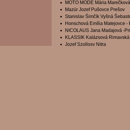
MOTO MODE Mária Marečková L
Mazúr Jozef Pušovce Prešov
Stanislav Šimčík Vyšná Šebast
Honschová Emília Matejovce -
NICOLAUS Jana Madajová -Pri
KLASSIK Kalázsová Rimavská
Jozef Szollosy Nitra
Oľga Kubasová a Mária Floch
Miroslav Rosa Ružomberok
PERZIÁN Trenčín
Anna Mikulová Horná Poruba
TEKOR Anna Dubcová Rajec
Ivan Záhon Nitra
Salóny a zákazkové šitie o
Ph.Dr. Mária Jureková Košice
DAN Zuzana Ďuríčková Bratisl
Pressburg Solutions s.r.o. Brati