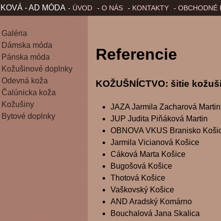
Jump to Navigation
KOVÁ - AD MÓDA
ÚVOD
O NÁS
KONTAKTY
OBCHODNÉ 
H
L
Galéria
Dámska móda
Referencie
A
Pánska móda
Kožušinové doplnky
V
Odevná koža
KOŽUŠNÍCTVO: šitie kožuš
Čalúnicka koža
N
Kožušiny
JAZA Jarmila Zacharová Martin
É
Bytové doplnky
JUP Judita Piňáková Martin
OBNOVA VKUS Branisko Koši
M
Jarmila Vicianová Košice
Cáková Marta Košice
E
Bugošová Košice
Thotová Košice
N
Vaškovský Košice
U
AND Aradský Komárno
Bouchalová Jana Skalica