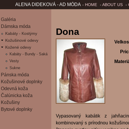
Jump to Navigation
ALENA DIDEKOVÁ - AD MÓDA
HOME
ABOUT US
M
A
Galéria
Dámska móda
Dona
I
Kabáty - Kostýmy
Kožušinové odevy
Velkos
N
Kožené odevy
Pri
Kabáty - Bundy - Saká
M
Vesty
Materi
E
Sukne
Pánska móda
N
Kožušinové doplnky
Odevná koža
U
Čalúnicka koža
Kožušiny
Bytové doplnky
Vypasovaný kabátik z jahňacin
kombinovaný s prírodnou kožušino