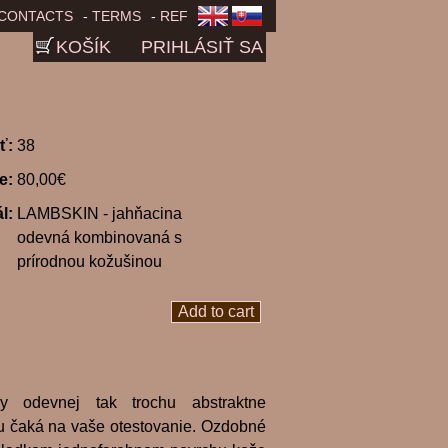
CONTACTS
TERMS
REF
KOŠÍK
PRIHLÁSIŤ SA
ť:
38
ce:
80,00€
ál:
LAMBSKIN - jahňacina
odevná kombinovaná s
prírodnou kožušinou
y odevnej tak trochu abstraktne
u čaká na vaše otestovanie. Ozdobné