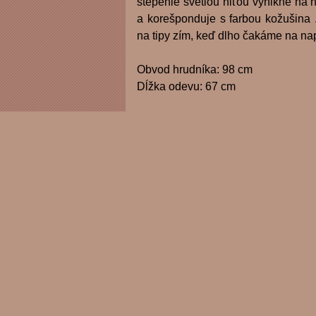
štepenie svetlou niťou vynikne na
a korešponduje s farbou kožušina .
na tipy zím, keď dlho čakáme na na
Obvod hrudníka: 98 cm
Dĺžka odevu: 67 cm
Fotogaléria: