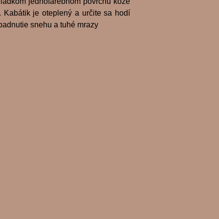
 hladkom jednofarebnom povrchu kože
 Kabátik je oteplený a určite sa hodí
padnutie snehu a tuhé mrazy