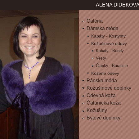
Jum
ALENA DIDEKOVÁ
Galéria
Dámska móda
Kabáty - Kostýmy
Kožušinové odevy
Kabáty - Bundy
Vesty
Čiapky - Baranice
Kožené odevy
Pánska móda
Kožušinové doplnky
Odevná koža
Čalúnicka koža
Kožušiny
Bytové doplnky