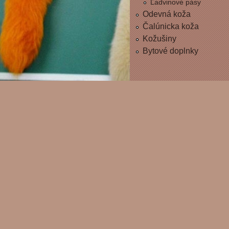
Ľadvinové pásy
Odevná koža
Čalúnicka koža
Kožušiny
Bytové doplnky