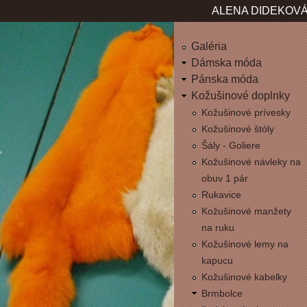
Jum
ALENA DIDEKOVÁ
Galéria
Dámska móda
Pánska móda
Kožušinové doplnky
Kožušinové prívesky
Kožušinové štóly
Šály - Goliere
Kožušinové návleky na
obuv 1 pár
Rukavice
Kožušinové manžety
na ruku
Kožušinové lemy na
kapucu
Kožušinové kabelky
Brmbolce