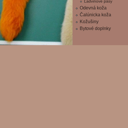
Ľadvinové pásy
Odevná koža
Čalúnicka koža
Kožušiny
Bytové doplnky