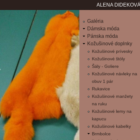
Jum
ALENA DIDEKOVÁ
Galéria
Dámska móda
Pánska móda
Kožušinové doplnky
Kožušinové prívesky
Kožušinové štóly
Šály - Goliere
Kožušinové návleky na
obuv 1 pár
Rukavice
Kožušinové manžety
na ruku
Kožušinové lemy na
kapucu
Kožušinové kabelky
Brmbolce