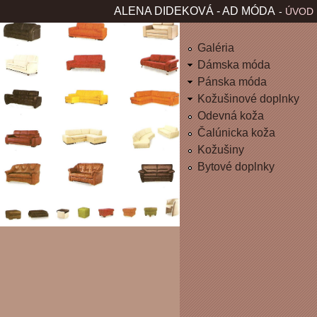
Jum
ALENA DIDEKOVÁ - AD MÓDA
ÚVOD
H
L
Galéria
Dámska móda
A
Pánska móda
Kožušinové doplnky
V
Odevná koža
Čalúnicka koža
N
Kožušiny
É
Bytové doplnky
M
E
N
U