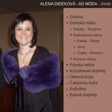
Jum
ALENA DIDEKOVÁ - AD MÓDA
ÚVOD
H
L
Galéria
Dámska móda
A
Kabáty - Kostýmy
Kožušinové odevy
V
Kabáty - Bundy
Vesty
N
Čiapky - Baranice
É
Kožené odevy
Pánska móda
M
Kožušinové doplnky
Odevná koža
E
Čalúnicka koža
Kožušiny
N
Bytové doplnky
U