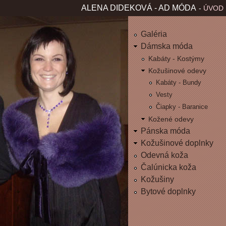
Jum
ALENA DIDEKOVÁ - AD MÓDA
ÚVOD
H
L
Galéria
Dámska móda
A
Kabáty - Kostýmy
Kožušinové odevy
V
Kabáty - Bundy
Vesty
N
Čiapky - Baranice
É
Kožené odevy
Pánska móda
M
Kožušinové doplnky
Odevná koža
E
Čalúnicka koža
Kožušiny
N
Bytové doplnky
U