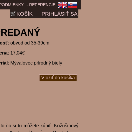
PODMIENKY
REFERENCIE
KOŠÍK
PRIHLÁSIŤ SA
YPREDANÝ
kosť:
obvod od 35-39cm
ena:
17,04€
riál:
Mývalovec prírodný biely
e to čo si tu môžete kúpiť. Kožušinový