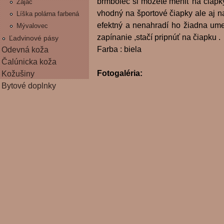
brmbolec si môžete meniť na čiapk
Zajac
vhodný na športové čiapky ale aj na
Líška polárna farbená
efektný a nenahradí ho žiadna um
Mývalovec
zapínanie ,stačí pripnúť na čiapku .
Ľadvinové pásy
Farba : biela
Odevná koža
Čalúnicka koža
Fotogaléria:
Kožušiny
Bytové doplnky