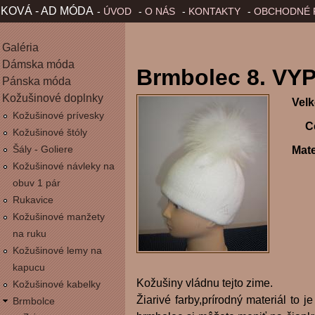
Jump to Navigation
KOVÁ - AD MÓDA
ÚVOD
O NÁS
KONTAKTY
OBCHODNÉ 
H
L
Galéria
Dámska móda
Brmbolec 8. V
A
Pánska móda
Kožušinové doplnky
Vel
V
Kožušinové prívesky
C
Kožušinové štóly
N
Šály - Goliere
Mate
É
Kožušinové návleky na
obuv 1 pár
M
Rukavice
Kožušinové manžety
E
na ruku
Kožušinové lemy na
N
kapucu
Kožušiny vládnu tejto zime.
Kožušinové kabelky
U
Žiarivé farby,prírodný materiál to j
Brmbolce