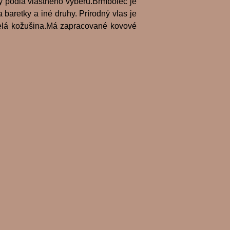
y podla vlastného výberu.Brmbolec je
 baretky a iné druhy. Prírodný vlas je
elá kožušina.Má zapracované kovové