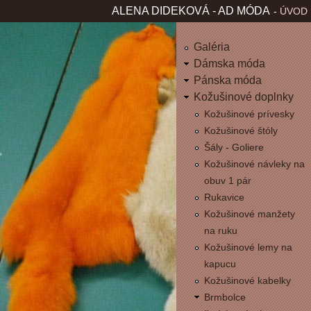
Jum
ALENA DIDEKOVÁ - AD MÓDA
ÚVOD
H
L
Galéria
Dámska móda
A
Pánska móda
Kožušinové doplnky
V
Kožušinové prívesky
Kožušinové štóly
N
Šály - Goliere
É
Kožušinové návleky na
obuv 1 pár
M
Rukavice
Kožušinové manžety
E
na ruku
Kožušinové lemy na
N
kapucu
Kožušinové kabelky
U
Brmbolce