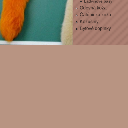
Ľadvinové pásy
Odevná koža
Čalúnicka koža
Kožušiny
Bytové doplnky