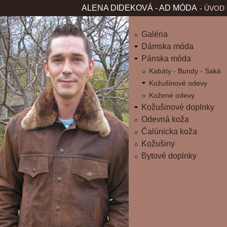
Jum
ALENA DIDEKOVÁ - AD MÓDA
ÚVOD
H
L
Galéria
Dámska móda
A
Pánska móda
Kabáty - Bundy - Saká
V
Kožušinové odevy
Kožené odevy
N
Kožušinové doplnky
É
Odevná koža
Čalúnicka koža
M
Kožušiny
Bytové doplnky
E
N
U